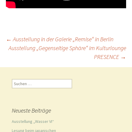
Beitragsnavigation
←
Ausstellung in der Galerie „Remise“ in Berlin
Ausstellung „Gegenseitige Sphäre“ im Kulturlounge
PRESENCE
→
Suchen
nach:
Neueste Beiträge
Ausstellung „Wasser VI“
Lesung beim japanischen